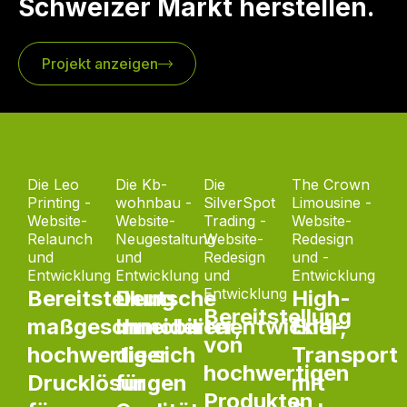
Schweizer Markt herstellen.
Projekt anzeigen
Die Leo
Die Kb-
Die
The Crown
Printing -
wohnbau -
SilverSpot
Limousine -
Website-
Website-
Trading -
Website-
Relaunch
Neugestaltung
Website-
Redesign
und
und
Redesign
und -
Entwicklung
Entwicklung
und
Entwicklung
Entwicklung
Bereitstellung
Deutsche
High-
Bereitstellung
maßgeschneiderter,
Immobilienentwickler,
End-
von
hochwertiger
die sich
Transport
hochwertigen
Drucklösungen
für
mit
Produkten