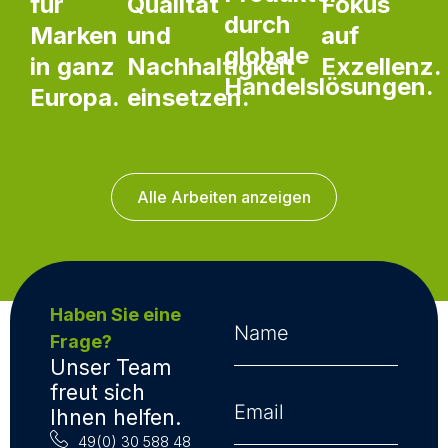
für
Qualität
Fokus
durch
Marken
und
auf
globale
in ganz
Nachhaltigkeit
Exzellenz.
Handelslösungen.
Europa.
einsetzen.
Alle Arbeiten anzeigen
Haben Sie eine
Frage?
Unser Team
freut sich
Ihnen helfen.
49(0) 30 588 48